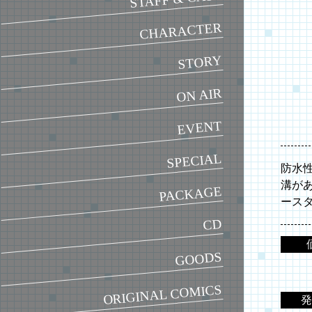
CHARACTER
STORY
ON AIR
EVENT
SPECIAL
防水
溝が
PACKAGE
ース
CD
GOODS
ORIGINAL COMICS
発