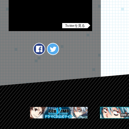
Twitterを見る
Tweets by anime_servamp