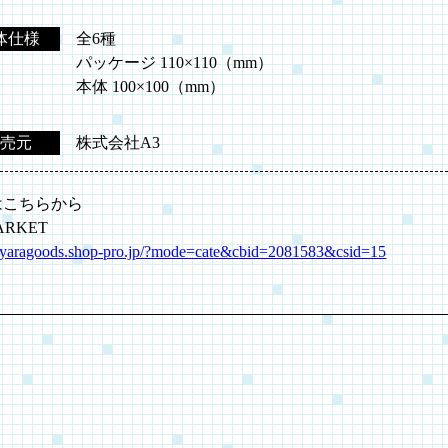
体仕様
全6種
パッケージ 110×110（mm）
本体 100×100（mm）
売元
株式会社A3
はこちらから
ARKET
/kyaragoods.shop-pro.jp/?mode=cate&cbid=2081583&csid=15