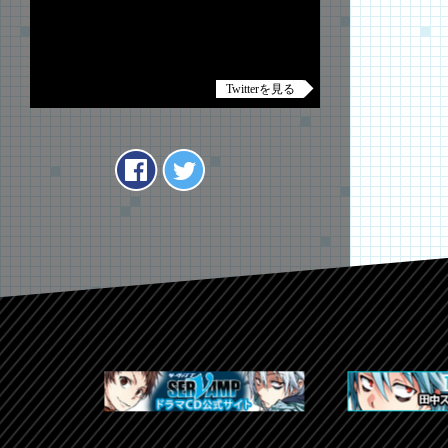
Twitterを見る
Tweets by anime_servamp