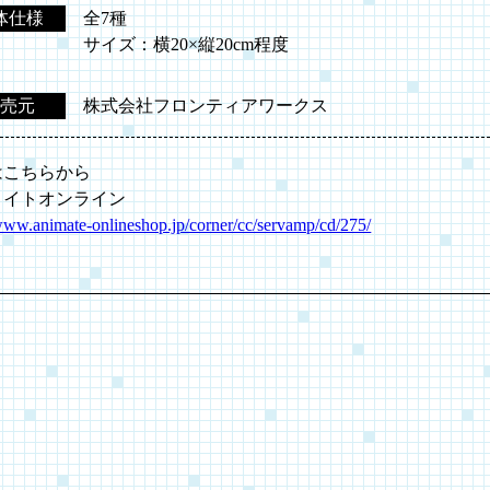
体仕様
全7種
サイズ：横20×縦20cm程度
売元
株式会社フロンティアワークス
はこちらから
メイトオンライン
/www.animate-onlineshop.jp/corner/cc/servamp/cd/275/