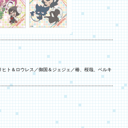
。
リヒト＆ロウレス／御国＆ジェジェ／椿、桜哉、ベルキ