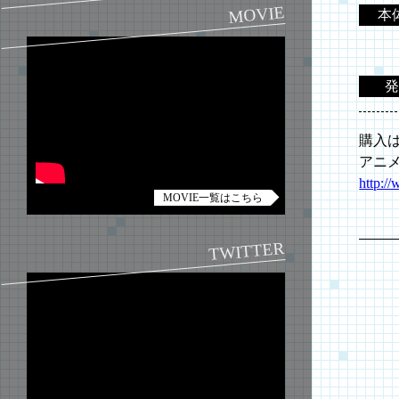
MOVIE
本
発
購入
アニ
http:/
MOVIE一覧はこちら
TWITTER