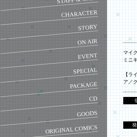
CHARACTER
STORY
ON AIR
マイ
EVENT
ミニ
SPECIAL
【ラ
ア／
PACKAGE
CD
GOODS
発
ORIGINAL COMICS