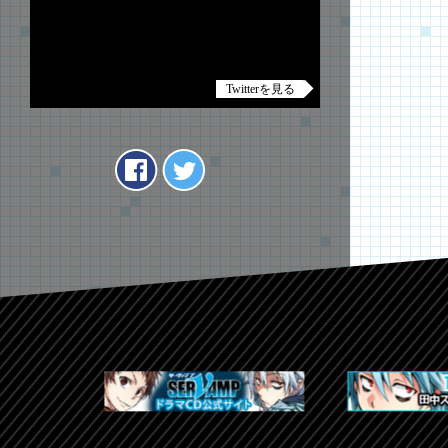
Twitterを見る
Tweets by anime_servamp