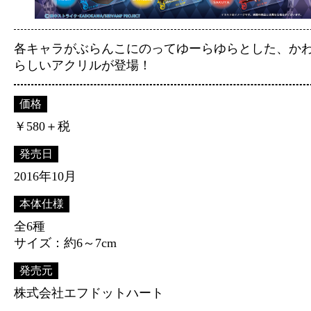
各キャラがぶらんこにのってゆーらゆらとした、か
らしいアクリルが登場！
価格
￥580＋税
発売日
2016年10月
本体仕様
全6種
サイズ：約6～7cm
発売元
株式会社エフドットハート