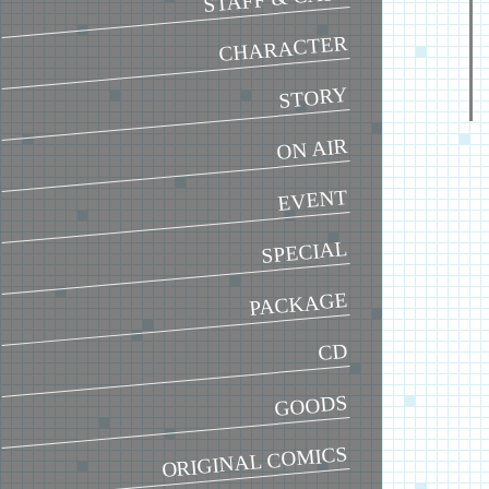
CHARACTER
STORY
ON AIR
EVENT
SPECIAL
PACKAGE
CD
GOODS
ORIGINAL COMICS