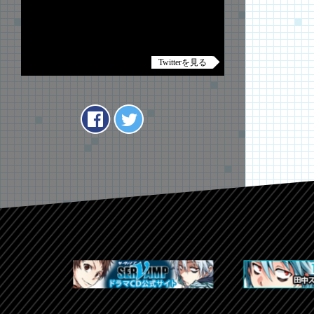
Twitterを見る
Tweets by anime_servamp