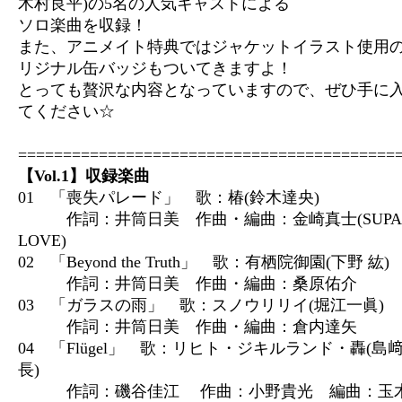
木村良平)の5名の人気キャストによる
ソロ楽曲を収録！
また、アニメイト特典ではジャケットイラスト使用
リジナル缶バッジもついてきますよ！
とっても贅沢な内容となっていますので、ぜひ手に
てください☆
==========================================
【Vol.1】収録楽曲
01 「喪失パレード」 歌：椿(鈴木達央)
作詞：井筒日美 作曲・編曲：金崎真士(SUPA
LOVE)
02 「Beyond the Truth」 歌：有栖院御園(下野 紘)
作詞：井筒日美 作曲・編曲：桑原佑介
03 「ガラスの雨」 歌：スノウリリイ(堀江一眞)
作詞：井筒日美 作曲・編曲：倉内達矢
04 「Flügel」 歌：リヒト・ジキルランド・轟(島
長)
作詞：磯谷佳江 作曲：小野貴光 編曲：玉