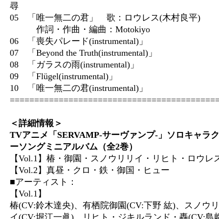
尋
05 「唯一無二の君」 歌：ロウレス(木村良平)
作詞・作曲・編曲：Motokiyo
06 「喪失パレード(instrumental)」
07 「Beyond the Truth(instrumental)」
08 「ガラスの雨(instrumental)」
09 「Flügel(instrumental)」
10 「唯一無二の君(instrumental)」
==========================================
＜詳細情報＞
TVアニメ「SERVAMP-サーヴァンプ-」ソロキャラ
ーソングミニアルバム（全2巻）
【Vol.1】椿・御園・スノウリリイ・リヒト・ロウレ
【Vol.2】真昼・クロ・鉄・御国・ヒュー
■アーティスト：
【Vol.1】
椿(CV:鈴木達央)、有栖院御園(CV:下野 紘)、スノウ
イ(CV:堀江一眞)、リヒト・ジキルランド・轟(CV:島