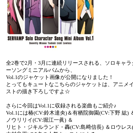
全2巻で2月・3月に連続リリースされる、ソロキャラ
ーソングミニアルバムから、
Vol.1のジャケット画像が公開になりました！
とってもキュートなこちらのジャケットは、アニメ
ストの描き下ろしですよ☆
さらに今回はVol.1に収録される楽曲もご紹介♪
Vol.1には椿(CV:鈴木達央)＆有栖院御園(CV:下野 紘)
ノウリリイ(CV:堀江一眞) ＆
リヒト・ジキルランド・轟(CV:島﨑信長) ＆ロウレス(