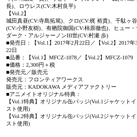
長)、ロウレス(CV:木村良平)
【Vol.2】
城田真昼(CV:寺島拓篤)、クロ(CV:梶 裕貴)、千駄ヶ谷
(CV:小野友樹)、有栖院御国(CV:柿原徹也)、ヒュー
ダーク・アルジャーノンIII世(CV:村瀬 歩)
■発売日：【Vol.1】2017年2月22日／【Vol.2】2017年
22日
■品番：【Vol.1】MFCZ-1078／【Vol.2】MFCZ-1079
■価格：2,300円＋税
■発売元／販売元
発売元：フロンティアワークス
販売元：KADOKAWA メディアファクトリー
■アニメイトオリジナル特典：
【Vol.1特典】オリジナル缶バッジ(Vol.1ジャケット
スト使用)
【Vol.2特典】オリジナル缶バッジ(Vol.2ジャケット
スト使用)