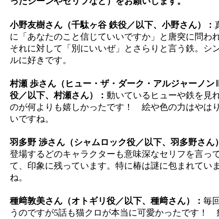
ったシーンやセリフなど）をお願いします。
小野友樹さん（千駄ヶ谷 鉄役／以下、小野さん）：
に「あなたのこと信じていいですか」と唐突に問わ
それに対して「別にいいぜ」とさらりと言う鉄。シ
ルに好きです。
村瀬 歩さん（ヒュー・ザ・ダーク・アルジャーノン
役／以下、村瀬さん）：
動いているヒューや鉄を見
のが何よりも嬉しかったです！ 絵や色の力はやは
いですね。
羽多野 渉さん（シャムロック役／以下、羽多野さん
登場するどのキャラクターも意味深なセリフを言っ
て、印象に残っています。特に椿は謎に包まれてい
ね。
種﨑敦美さん（オトギリ役／以下、種﨑さん）：
毎
うのですが5話も猫クロが本当に可愛かったです！ 