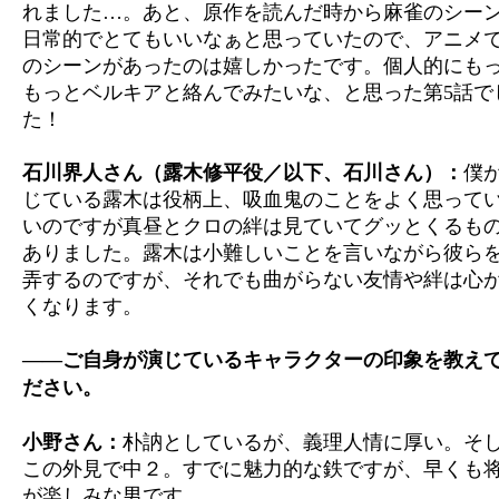
れました…。あと、原作を読んだ時から麻雀のシー
日常的でとてもいいなぁと思っていたので、アニメ
のシーンがあったのは嬉しかったです。個人的にも
もっとベルキアと絡んでみたいな、と思った第5話で
た！
石川界人さん（露木修平役／以下、石川さん）：
僕
じている露木は役柄上、吸血鬼のことをよく思って
いのですが真昼とクロの絆は見ていてグッとくるも
ありました。露木は小難しいことを言いながら彼ら
弄するのですが、それでも曲がらない友情や絆は心
くなります。
――ご自身が演じているキャラクターの印象を教え
ださい。
小野さん：
朴訥としているが、義理人情に厚い。そ
この外見で中２。すでに魅力的な鉄ですが、早くも
が楽しみな男です。