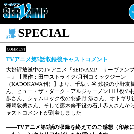
SPECIAL
COMMENT
TVアニメ第5話収録後キャストコメント
大好評放送中のTVアニメ『SERVAMP－サーヴァン
－』【原作：田中ストライク/月刊コミックジーン
（KADOKAWA刊）】より、千駄ヶ谷 鉄役の小野友
ん、ヒュー・ザ・ダーク・アルジャーノンⅢ世役の
歩さん、シャムロック役の羽多野 渉さん、オトギリ
種﨑敦美さん、そして露木修平役の石川界人さんか
ャストコメントが到着しました！
――TVアニメ第5話の収録を終えてのご感想（印象