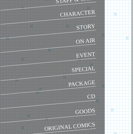
CHARACTER
STORY
ON AIR
EVENT
SPECIAL
PACKAGE
CD
GOODS
ORIGINAL COMICS