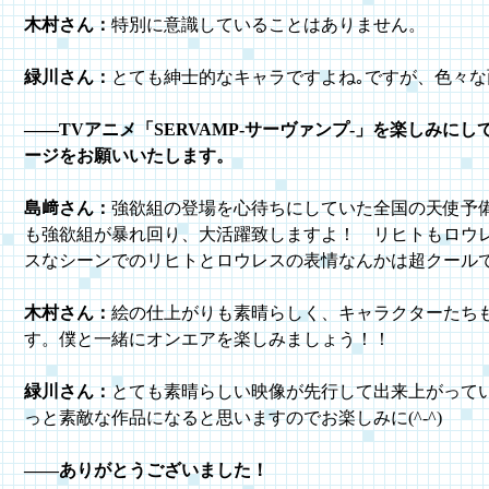
木村さん：
特別に意識していることはありません。
緑川さん：
とても紳士的なキャラですよね｡ですが、色々な面
――TVアニメ「SERVAMP-サーヴァンプ-」を楽しみ
ージをお願いいたします。
島﨑さん：
強欲組の登場を心待ちにしていた全国の天使予
も強欲組が暴れ回り、大活躍致しますよ！ リヒトもロウ
スなシーンでのリヒトとロウレスの表情なんかは超クール
木村さん：
絵の仕上がりも素晴らしく、キャラクターたち
す。僕と一緒にオンエアを楽しみましょう！！
緑川さん：
とても素晴らしい映像が先行して出来上がって
っと素敵な作品になると思いますのでお楽しみに(^-^)
――ありがとうございました！