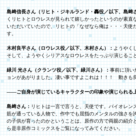
島﨑信長さん（リヒト・ジキルランド・轟役／以下、島﨑
くリヒトとロウレスが見られて嬉しかったというのが素直
いただいていたので、リヒトの「なぜなら俺は・・・天使
す。
木村良平さん（ロウレス役／以下、木村さん）：
ようやく
そして、ようやくシリアスなロウレスをたっぷり演じるこ
緑川 光さん（クランツ役／以下、緑川さん）：
事前に頂い
ョンがあがりました。凄い事ですよこれは！！！ 動きも
――ご自身が演じているキャラクターの印象や演じられる
島﨑さん：
リヒトは一言で言うと、天使です。バイオレン
筋が通っている人物で、作中でも屈指のメンタルの強さを
の子供が育ったのかということは、原作の方で両親の紹介
ら是非原作コミックスをご覧になってみてください。