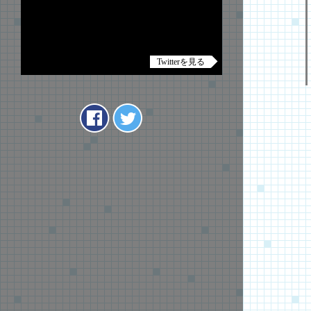
Twitterを見る
Tweets by anime_servamp