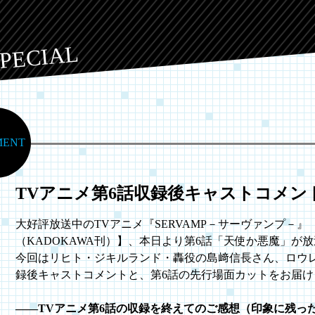
PECIAL
ENT
TVアニメ第6話収録後キャストコメン
大好評放送中のTVアニメ『SERVAMP－サーヴァンプ－
（KADOKAWA刊）】、本日より第6話「天使か悪魔」が
今回はリヒト・ジキルランド・轟役の島﨑信長さん、ロウ
録後キャストコメントと、第6話の先行場面カットをお届け
――TVアニメ第6話の収録を終えてのご感想（印象に残っ