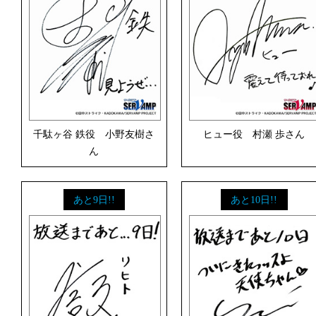
千駄ヶ谷 鉄役 小野友樹さ
ヒュー役 村瀬 歩さん
ん
あと9日!!
あと10日!!