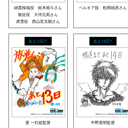
綿貫桜哉役 鈴木裕斗さん
ベルキア役 松岡禎丞さん
龍征役 大河元気さん
虎雪役 西山宏太朗さん
あと13日!!
あと14日!!
更 一灯総監督
中野英明監督