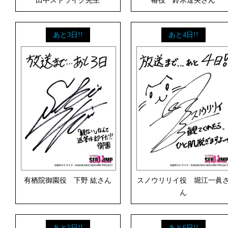
あと3日!!
あと4日!!
有栖院御園役 下野 紘さん
スノウリリイ役 堀江一眞
ん
あと5日!!
あと6日!!