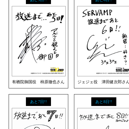
有栖院御国役 柿原徹也さん
ジェジェ役 津田健次郎さ
あと7日!!
あと8日!!