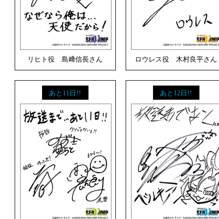
リヒト役 島﨑信長さん
ロウレス役 木村良平さん
あと11日!!
あと12日!!