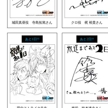
城田真昼役 寺島拓篤さん
クロ役 梶 裕貴さん
あと1日!!
あと2日!!
田中ストライク先生
椿役 鈴木達央さん