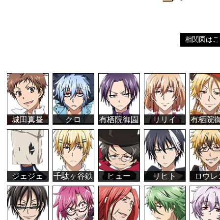
相関図はこ
城田真昼
クロ
有栖院御園
リリイ
有栖院
ジェジェ
千駄ヶ谷鉄
ヒュー
リヒト
ロウレ