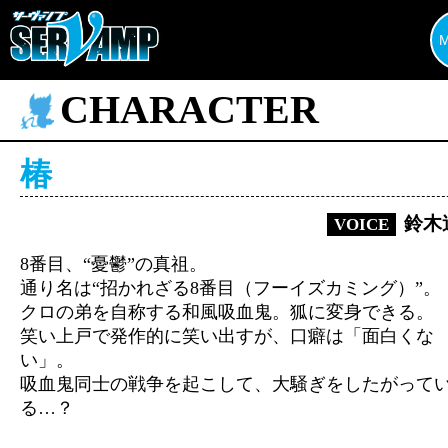
CHARACTER
椿
鈴木
VOICE
8番目、“憂鬱”の真祖。
通り名は“招かれざる8番目（フーイズカミング）”。
クロの弟を自称する和風吸血鬼。狐に変身できる。
笑い上戸で発作的に笑い出すが、口癖は「面白くな
い」。
吸血鬼同士の戦争を起こして、大騒ぎをしたがって
る…？