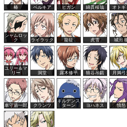
椿
ベルキア
ヒガン
綿貫桜哉
オトギ
シャムロッ
ク
ライラック
龍征
虎雪
城田 
ユリー＆マ
リー
洞堂
露木修平
狼谷吊戯
月満弓
ギルデンス
車守盾一郎
クランツ
ターン
ヨハネス
憤怒